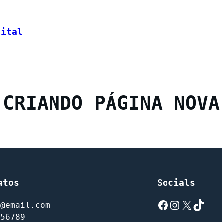
gital
CRIANDO PÁGINA NOVA
atos
Socials
l@email.com
456789