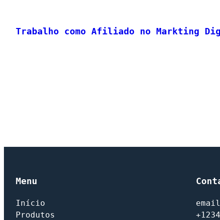
Trabalho como Afiliado no Markting Di
Menu
Cont
Início
emai
Produtos
+123